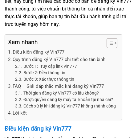
tiết, hãy cùng tìm hiểu các bước cơ bản để đăng ký Vin777
thành công, từ việc chuẩn bị thông tin cá nhân đến xác
thực tài khoản, giúp bạn tự tin bắt đầu hành trình giải trí
trực tuyến ngay hôm nay.
Xem nhanh
Điều kiện đăng ký Vin777
Quy trình đăng ký Vin777 chi tiết cho tân binh
Bước 1: Truy cập link Vin777
Bước 2: Điền thông tin
Bước 3: Xác thực thông tin
FAQ – Giải đáp thắc mắc khi đăng ký Vin777
Thời gian đăng ký Vin777 có lâu không?
Được quyền đăng ký mấy tài khoản tại nhà cái?
Cách xử lý khi đăng ký Vin777 không thành công
Lời kết
Điều kiện đăng ký Vin777