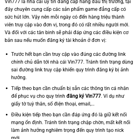
Vin777 là nhà cái uy tín đẳng cấp hàng đầu thị trường, tại
đây chuyên cung cấp các sản phẩm game đẳng cấp có
sức hút lớn. Vậy nên mỗi ngày có đến hàng triệu thành
viên truy cập vào đơn vị, trong đó có rất nhiều người mới.
Và đối với các tân binh sẽ phải đáp ứng các điều kiện cơ
bản sau nếu muốn đăng ký tài khoản ở đơn vị:
Trước hết bạn cần truy cập vào đúng các đường link
chính chủ dẫn tới nhà cái Vin777. Tránh tình trạng dùng
sai đường link truy cập khiến quy trình đăng ký bị ảnh
hưởng.
Tiếp theo bạn cần chuẩn bị sẵn các thông tin cá nhân
để phục vụ cho quy trình
đăng ký Vin777
. Ví dụ như
giấy tờ tuỳ thân, số điện thoại, email,…
Điều kiện tiếp theo bạn cần đáp ứng đó là giữ kết nối
mạng ổn định. Tránh tình trạng chập chờn, mất kết nối
làm ảnh hưởng nghiêm trọng đến quy trình tạo nick
mới.