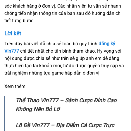
sóc khách hàng ở đơn vị. Các nhân viên tư vấn sẽ nhanh
chóng tiếp nhận thông tin của bạn sau đó hướng dẫn chi
tiết từng bước.
Lời kết
Trên đây bài viết đã chia sẻ toàn bộ quy trình
đăng ký
Vin777
chi tiết nhất cho tân binh tham khảo. Hy vọng với
nội dung được chia sẻ như trên sẽ giúp anh em dễ dàng
thực hiện tạo tài khoản mới, từ đó được quyền truy cập và
trải nghiệm những tựa game hấp dẫn ở đơn vị.
Xem thêm:
Thể Thao Vin777 – Sảnh Cược Đỉnh Cao
Không Nên Bỏ Lỡ
Lô Đề Vin777 – Địa Điểm Cá Cược Trực