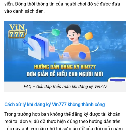
viễn. Đồng thời thông tin của người chơi đó sẽ được đưa
vào danh sách đen.
FAQ – Giải đáp thắc mắc khi đăng ký Vin777
Cách xử lý khi đăng ký Vin777 không thành công
Trong trường hợp bạn không thể đăng ký được tài khoản
mới tại đơn vị dù đã thực hiện đúng theo hướng dẫn trên.
Lúc này anh em cần nhờ tới sự giúp đỡ của đội ngũ chăm