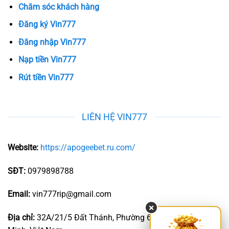
Chăm sóc khách hàng
Đăng ký Vin777
Đăng nhập Vin777
Nạp tiền Vin777
Rút tiền Vin777
LIÊN HỆ VIN777
Website:
https://apogeebet.ru.com/
SĐT:
0979898788
Email:
vin777rip@gmail.com
×
Địa chỉ:
32A/21/5 Đất Thánh, Phường 6, Tân Bình, Hồ Chí