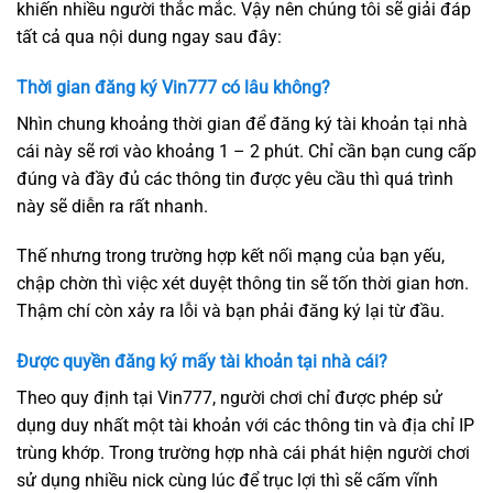
khiến nhiều người thắc mắc. Vậy nên chúng tôi sẽ giải đáp
tất cả qua nội dung ngay sau đây:
Thời gian đăng ký Vin777 có lâu không?
Nhìn chung khoảng thời gian để đăng ký tài khoản tại nhà
cái này sẽ rơi vào khoảng 1 – 2 phút. Chỉ cần bạn cung cấp
đúng và đầy đủ các thông tin được yêu cầu thì quá trình
này sẽ diễn ra rất nhanh.
Thế nhưng trong trường hợp kết nối mạng của bạn yếu,
chập chờn thì việc xét duyệt thông tin sẽ tốn thời gian hơn.
Thậm chí còn xảy ra lỗi và bạn phải đăng ký lại từ đầu.
Được quyền đăng ký mấy tài khoản tại nhà cái?
Theo quy định tại Vin777, người chơi chỉ được phép sử
dụng duy nhất một tài khoản với các thông tin và địa chỉ IP
trùng khớp. Trong trường hợp nhà cái phát hiện người chơi
sử dụng nhiều nick cùng lúc để trục lợi thì sẽ cấm vĩnh