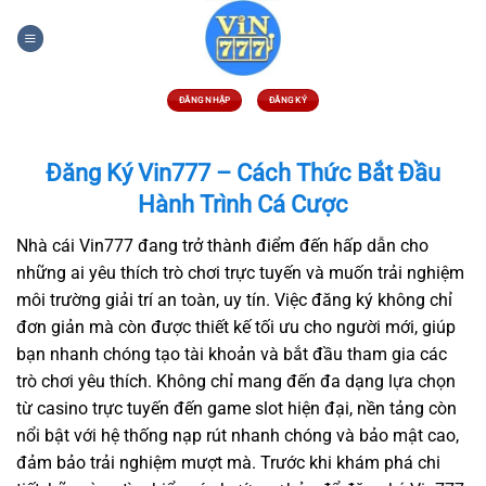
Chuyển
đến
nội
dung
ĐĂNG NHẬP
ĐĂNG KÝ
Đăng Ký Vin777 – Cách Thức Bắt Đầu
Hành Trình Cá Cược
Nhà cái Vin777 đang trở thành điểm đến hấp dẫn cho
những ai yêu thích trò chơi trực tuyến và muốn trải nghiệm
môi trường giải trí an toàn, uy tín. Việc đăng ký không chỉ
đơn giản mà còn được thiết kế tối ưu cho người mới, giúp
bạn nhanh chóng tạo tài khoản và bắt đầu tham gia các
trò chơi yêu thích. Không chỉ mang đến đa dạng lựa chọn
từ casino trực tuyến đến game slot hiện đại, nền tảng còn
nổi bật với hệ thống nạp rút nhanh chóng và bảo mật cao,
đảm bảo trải nghiệm mượt mà. Trước khi khám phá chi