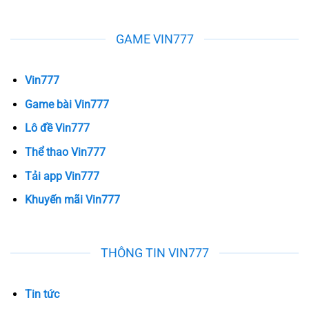
GAME VIN777
Vin777
Game bài Vin777
Lô đề Vin777
Thể thao Vin777
Tải app Vin777
Khuyến mãi Vin777
THÔNG TIN VIN777
Tin tức