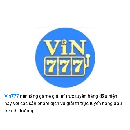
Vin777
nền tảng game giải trí trực tuyến hàng đầu hiện
nay với các sản phẩm dịch vụ giải trí trực tuyến hàng đầu
trên thị trường.