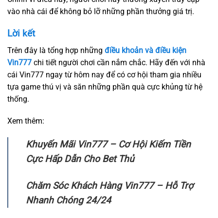
vào nhà cái để không bỏ lỡ những phần thưởng giá trị.
Lời kết
Trên đây là tổng hợp những
điều khoản và điều kiện
Vin777
chi tiết người chơi cần nắm chắc. Hãy đến với nhà
cái Vin777 ngay từ hôm nay để có cơ hội tham gia nhiều
tựa game thú vị và săn những phần quà cực khủng từ hệ
thống.
Xem thêm:
Khuyến Mãi Vin777 – Cơ Hội Kiếm Tiền
Cực Hấp Dẫn Cho Bet Thủ
Chăm Sóc Khách Hàng Vin777 – Hỗ Trợ
Nhanh Chóng 24/24