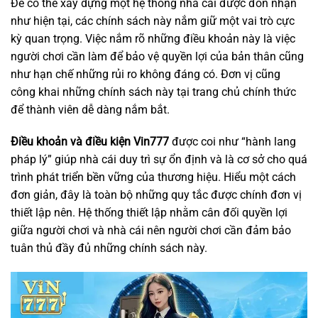
Để có thể xây dựng một hệ thống nhà cái được đón nhận
như hiện tại, các chính sách này nắm giữ một vai trò cực
kỳ quan trọng. Việc nắm rõ những điều khoản này là việc
người chơi cần làm để bảo vệ quyền lợi của bản thân cũng
như hạn chế những rủi ro không đáng có. Đơn vị cũng
công khai những chính sách này tại trang chủ chính thức
để thành viên dễ dàng nắm bắt.
Điều khoản và điều kiện Vin777
được coi như “hành lang
pháp lý” giúp nhà cái duy trì sự ổn định và là cơ sở cho quá
trình phát triển bền vững của thương hiệu. Hiểu một cách
đơn giản, đây là toàn bộ những quy tắc được chính đơn vị
thiết lập nên. Hệ thống thiết lập nhằm cân đối quyền lợi
giữa người chơi và nhà cái nên người chơi cần đảm bảo
tuân thủ đầy đủ những chính sách này.