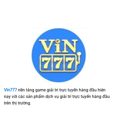
Vin777
nền tảng game giải trí trực tuyến hàng đầu hiện
nay với các sản phẩm dịch vụ giải trí trực tuyến hàng đầu
trên thị trường.