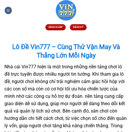
Chuyển
đến
nội
dung
ĐĂNG NHẬP
ĐĂNG KÝ
Lô Đề Vin777 – Cùng Thử Vận May Và
Thắng Lớn Mỗi Ngày
Nhà cái Vin777 hiện là một trong những nền tảng chơi lô
đề trực tuyến được nhiều người tin tưởng. Khi tham gia lô
đề, người chơi không chỉ trải nghiệm cảm giác hồi hộp với
các con số mà còn có cơ hội tối ưu hóa chiến lược của
mình nhờ các công cụ hỗ trợ dự đoán. nền tảng cung cấp
giao diện dễ sử dụng, giúp mọi người dễ dàng theo dõi kết
quả và quản lý lịch sử chơi. Bên cạnh đó, sân chơi còn
hướng dẫn chi tiết cách chơi, từ việc chọn số cho đến quản
lý vốn, giúp người chơi tăng khả năng chiến thắng. Trong