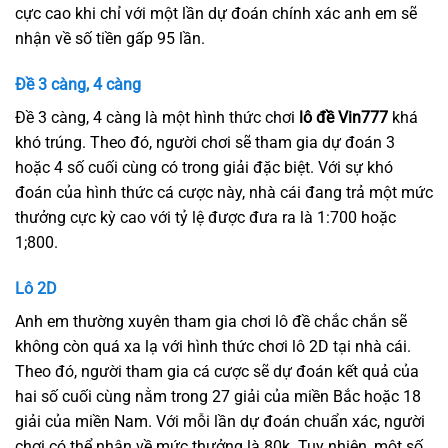
cực cao khi chỉ với một lần dự đoán chính xác anh em sẽ
nhận về số tiền gấp 95 lần.
Đề 3 càng, 4 càng
Đề 3 càng, 4 càng là một hình thức chơi
lô đề Vin777
khá
khó trúng. Theo đó, người chơi sẽ tham gia dự đoán 3
hoặc 4 số cuối cùng có trong giải đặc biệt. Với sự khó
đoán của hình thức cá cược này, nhà cái đang trả một mức
thưởng cực kỳ cao với tỷ lệ được đưa ra là 1:700 hoặc
1;800.
Lô 2D
Anh em thường xuyên tham gia chơi lô đề chắc chắn sẽ
không còn quá xa lạ với hình thức chơi lô 2D tại nhà cái.
Theo đó, người tham gia cá cược sẽ dự đoán kết quả của
hai số cuối cùng nằm trong 27 giải của miền Bắc hoặc 18
giải của miền Nam. Với mỗi lần dự đoán chuẩn xác, người
chơi có thể nhận về mức thưởng là 80k. Tuy nhiên, một số