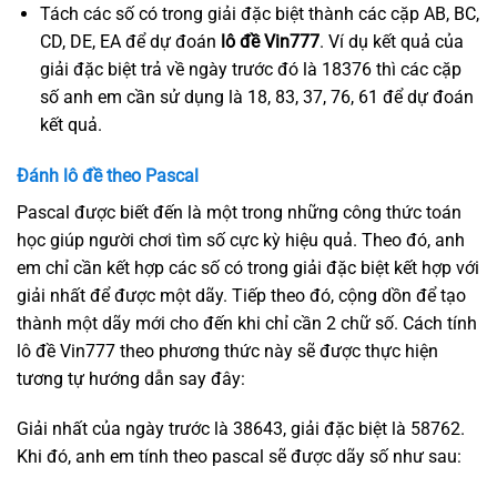
Tách các số có trong giải đặc biệt thành các cặp AB, BC,
CD, DE, EA để dự đoán
lô đề Vin777
. Ví dụ kết quả của
giải đặc biệt trả về ngày trước đó là 18376 thì các cặp
số anh em cần sử dụng là 18, 83, 37, 76, 61 để dự đoán
kết quả.
Đánh lô đề theo Pascal
Pascal được biết đến là một trong những công thức toán
học giúp người chơi tìm số cực kỳ hiệu quả. Theo đó, anh
em chỉ cần kết hợp các số có trong giải đặc biệt kết hợp với
giải nhất để được một dãy. Tiếp theo đó, cộng dồn để tạo
thành một dãy mới cho đến khi chỉ cần 2 chữ số. Cách tính
lô đề Vin777 theo phương thức này sẽ được thực hiện
tương tự hướng dẫn say đây:
Giải nhất của ngày trước là 38643, giải đặc biệt là 58762.
Khi đó, anh em tính theo pascal sẽ được dãy số như sau: