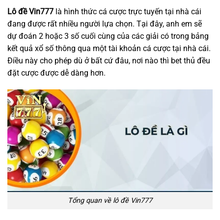
Lô đề Vin777
là hình thức cá cược trực tuyến tại nhà cái
đang được rất nhiều người lựa chọn. Tại đây, anh em sẽ
dự đoán 2 hoặc 3 số cuối cùng của các giải có trong bảng
kết quả xổ số thông qua một tài khoản cá cược tại nhà cái.
Điều này cho phép dù ở bất cứ đâu, nơi nào thì bet thủ đều
đặt cược được dễ dàng hơn.
Tổng quan về lô đề Vin777