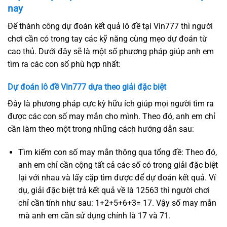
nay
Để thành công dự đoán kết quả lô đề tại Vin777 thì người
chơi cần có trong tay các kỹ năng cùng mẹo dự đoán từ
cao thủ. Dưới đây sẽ là một số phương pháp giúp anh em
tìm ra các con số phù hợp nhất:
Dự đoán lô đề Vin777 dựa theo giải đặc biệt
Đây là phương pháp cực kỳ hữu ích giúp mọi người tìm ra
được các con số may mắn cho mình. Theo đó, anh em chỉ
cần làm theo một trong những cách hướng dẫn sau:
Tìm kiếm con số may mắn thông qua tổng đề: Theo đó,
anh em chỉ cần cộng tất cả các số có trong giải đặc biệt
lại với nhau và lấy cặp tìm được để dự đoán kết quả. Ví
dụ, giải đặc biệt trả kết quả về là 12563 thì người chơi
chỉ cần tính như sau: 1+2+5+6+3= 17. Vậy số may mắn
mà anh em cần sử dụng chính là 17 và 71.