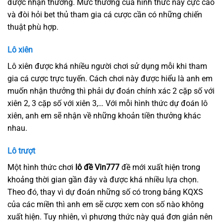
được nhận thưởng. Mức thưởng của hình thức này cực cao
và đòi hỏi bet thủ tham gia cá cược cần có những chiến
thuật phù hợp.
Lô xiên
Lô xiên được khá nhiều người chơi sử dụng mỗi khi tham
gia cá cược trực tuyến. Cách chơi này được hiểu là anh em
muốn nhận thưởng thì phải dự đoán chính xác 2 cặp số với
xiên 2, 3 cặp số với xiên 3,… Với mỗi hình thức dự đoán lô
xiên, anh em sẽ nhận về những khoản tiền thưởng khác
nhau.
Lô trượt
Một hình thức chơi
lô đề Vin777
đề mới xuất hiện trong
khoảng thời gian gần đây và được khá nhiều lựa chọn.
Theo đó, thay vì dự đoán những số có trong bảng KQXS
của các miền thì anh em sẽ cược xem con số nào không
xuất hiện. Tuy nhiên, vì phương thức này quá đơn giản nên