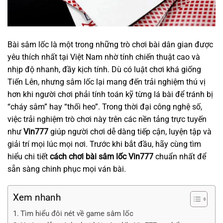
Bài sâm lốc là một trong những trò chơi bài dân gian được
yêu thích nhất tại Việt Nam nhờ tính chiến thuật cao và
nhịp độ nhanh, đầy kịch tính. Dù có luật chơi khá giống
Tiến Lên, nhưng sâm lốc lại mang đến trải nghiệm thú vị
hơn khi người chơi phải tính toán kỹ từng lá bài để tránh bị
“cháy sâm” hay “thối heo”. Trong thời đại công nghệ số,
việc trải nghiệm trò chơi này trên các nền tảng trực tuyến
như
Vin777
giúp người chơi dễ dàng tiếp cận, luyện tập và
giải trí mọi lúc mọi nơi. Trước khi bắt đầu, hãy cùng tìm
hiểu chi tiết
cách chơi bài sâm lốc Vin777
chuẩn nhất để
sẵn sàng chinh phục mọi ván bài.
Xem nhanh
Tìm hiểu đôi nét về game sâm lốc