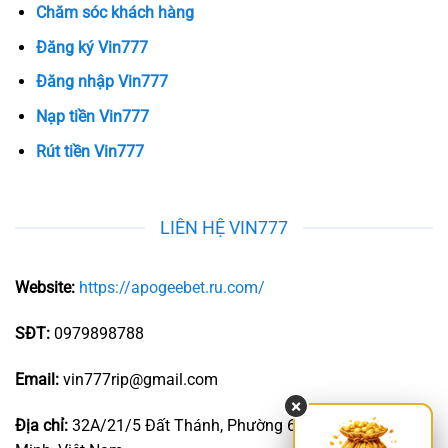
Chăm sóc khách hàng
Đăng ký Vin777
Đăng nhập Vin777
Nạp tiền Vin777
Rút tiền Vin777
LIÊN HỆ VIN777
Website:
https://apogeebet.ru.com/
SĐT:
0979898788
Email:
vin777rip@gmail.com
×
Địa chỉ:
32A/21/5 Đất Thánh, Phường 6, Tân Bình, Hồ Chí