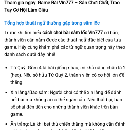
Tham gia ngay: Game Bài Vin777 – Sân Chơi Chất, Trao
Tay Cơ Hội Làm Giàu
Tổng hợp thuật ngữ thường gặp trong sâm lốc
Trước khi tìm hiểu
cách chơi bài sâm lốc Vin777
cơ bản,
thành viên cần nắm được các thuật ngữ đặc biệt của tựa
game. Hãy cùng khám phá các từ ngữ quan trọng này theo
danh sách dưới đây nhé!
Tứ Quý: Gồm 4 lá bài giống nhau, có khả năng chặn lá 2
(heo). Nếu sở hữu Tứ Quý 2, thành viên có cơ hội lớn để
thắng.
Xin làng/Báo sâm: Người chơi có thể xin làng để đánh
hết bài mà không ai có thể ngăn cản. Nếu thất bại, bạn
sẽ phải đền tiền cho những thành viên khác trên bàn
game.
Ăn trắng: Là khi bet thủ chiến thắng mà không cần đánh