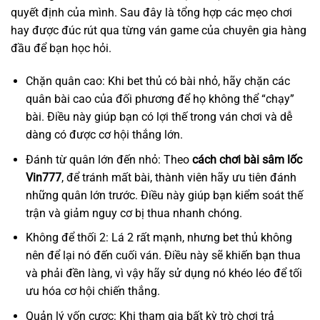
quyết định của mình. Sau đây là tổng hợp các mẹo chơi
hay được đúc rút qua từng ván game của chuyên gia hàng
đầu để bạn học hỏi.
Chặn quân cao: Khi bet thủ có bài nhỏ, hãy chặn các
quân bài cao của đối phương để họ không thể “chạy”
bài. Điều này giúp bạn có lợi thế trong ván chơi và dễ
dàng có được cơ hội thắng lớn.
Đánh từ quân lớn đến nhỏ: Theo
cách chơi bài sâm lốc
Vin777
, để tránh mất bài, thành viên hãy ưu tiên đánh
những quân lớn trước. Điều này giúp bạn kiểm soát thế
trận và giảm nguy cơ bị thua nhanh chóng.
Không để thối 2: Lá 2 rất mạnh, nhưng bet thủ không
nên để lại nó đến cuối ván. Điều này sẽ khiến bạn thua
và phải đền làng, vì vậy hãy sử dụng nó khéo léo để tối
ưu hóa cơ hội chiến thắng.
Quản lý vốn cược: Khi tham gia bất kỳ trò chơi trả