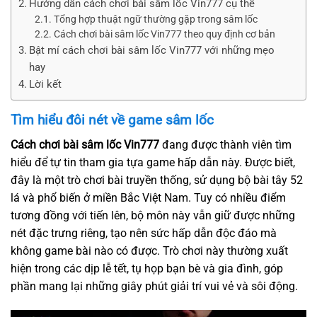
Hướng dẫn cách chơi bài sâm lốc Vin777 cụ thể
Tổng hợp thuật ngữ thường gặp trong sâm lốc
Cách chơi bài sâm lốc Vin777 theo quy định cơ bản
Bật mí cách chơi bài sâm lốc Vin777 với những mẹo
hay
Lời kết
Tìm hiểu đôi nét về game sâm lốc
Cách chơi bài sâm lốc Vin777
đang được thành viên tìm
hiểu để tự tin tham gia tựa game hấp dẫn này. Được biết,
đây là một trò chơi bài truyền thống, sử dụng bộ bài tây 52
lá và phổ biến ở miền Bắc Việt Nam. Tuy có nhiều điểm
tương đồng với tiến lên, bộ môn này vẫn giữ được những
nét đặc trưng riêng, tạo nên sức hấp dẫn độc đáo mà
không game bài nào có được. Trò chơi này thường xuất
hiện trong các dịp lễ tết, tụ họp bạn bè và gia đình, góp
phần mang lại những giây phút giải trí vui vẻ và sôi động.