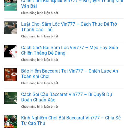
Cách Chơi Blackjack Vin777 – Bí Quyết Thắng Mọi
Bí
Luôn
Blackjack
Quyết
Ván Bài
Thắng
Tại
Giúp
Chức năng bình luận bị tắt
ở
Vin777-
Bạn
Cách
Cách
Luôn
Chơi
Luật Chơi Sâm Lốc Vin777 – Cách Thức Để Trở
Thức
Thắng
Blackjack
Đọc
Thành Cao Thủ
Lớn
Vin777
Vị
Chức năng bình luận bị tắt
ở
–
Mọi
Luật
Bí
Bán
Chơi
Cách Chơi Bài Sâm Lốc Vin777 – Mẹo Hay Giúp
Quyết
Bài
Sâm
Thắng
Chiến Thắng Dễ Dàng
Lốc
Mọi
Chức năng bình luận bị tắt
ở
Vin777
Ván
Cách
–
Bài
Chơi
Bảo Hiểm Baccarat Tại Vin777 – Chiến Lược An
Cách
Bài
Thức
Toàn Khi Chơi
Sâm
Để
Chức năng bình luận bị tắt
ở
Lốc
Trở
Bảo
Vin777
Thành
Hiểm
Cách Soi Cầu Baccarat Vin777 – Bí Quyết Dự
–
Cao
Baccarat
Mẹo
Đoán Chuẩn Xác
Thủ
Tại
Hay
Chức năng bình luận bị tắt
ở
Vin777
Giúp
Cách
–
Chiến
Soi
Kinh Nghiệm Chơi Bài Baccarat Vin777 – Chia Sẻ
Chiến
Thắng
Cầu
Lược
Từ Cao Thủ
Dễ
Baccarat
An
Dàng